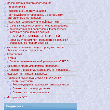
Модернизация общего образования
Наши награды
Положение о Совете учащихся
Противодействие терроризму и экстремизму
(агитационные материалы)
Реализация антикоррупционной политики
Страничка Уполномоченного по правам ребенка
Консультация для родителей «Профилактика
жестокого обращения с детьми»
ПРАВА И ОБЯЗАННОСТИ РОДИТЕЛЕЙ
Уполномоченным при Президенте Российской
Федерации по правам ребенка
Уполномоченный по защите прав участников
образовательного процесса
Фотографии
ОРКСЭ.
Личное заявление на выбор модуля по ОРКСЭ.
Вакантные места для приема (перевода).
Стипендии и иные виды материальной поддержки.
Медиацентр Гимназии Гарнаева
Психологическая подготовка к ЕГЭ и ОГЭ»
Советы психолога
Рекомендации по адаптации пятиклассников
Советы психолога родителям
Советы психолога учащимся
Материалы ОГЭ.
Поддержкa