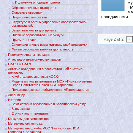
му
Положение о порядке приема
«М
Образовательные стандарты.
ма
Основные сведения.
находчивости.
Педагогический состав
Структура и органы управления образовательной
организацией.
Вакантные места для приема
Платные образовательные услуги
Page 2 of 2
«
Приём в 1 класс
Стипендии и иные виды материальной поддержки
Финансово-хозяйственная деятельность
Промежуточная аттестация
Аттестация педагогических кадров
ГИА 11 и ГИА 9
Детские объединения в воспитательной системе
гимназии.
Клуб старшеклассников «ОСК».
Модель личности гимназиста МОУ «Гимназия имени
Героя Советского Союза Ю.А. Гарнаева».
Положение детского объединения «Город радости».
Дневник.ру
История
Вехи истории образования в Балашовском уезде
Выпускники
Его имя носит гимназия
Конкурсы для гимназистов
Методическая копилка
Методическая служба МОУ “Гимназия им. Ю.А.
Гарнаева г. Балашова”