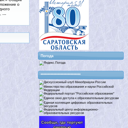
оложение о
дного
м,
…
Погода
****************************