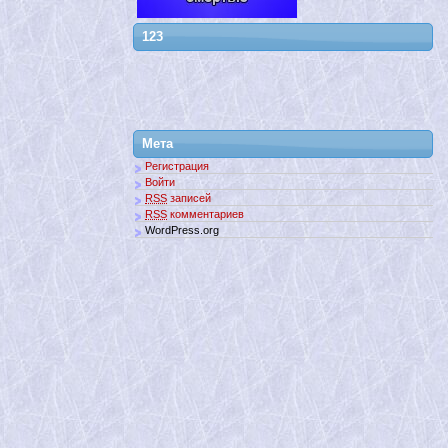
123
Мета
Регистрация
Войти
RSS
записей
RSS
комментариев
WordPress.org