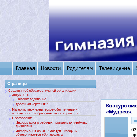
Главная
Новости
Родителям
Телевидение
Страницы
Сведения об образовательной организации
Документы.
Самообследование
Дорожная карта ОВЗ.
Конкурс см
Материально-техническое обеспечение и
«Мудрец».
оснащенность образовательного процесса.
Образование.
Информация о рабочих программах учебных
дисциплин
02
Информация об ЭОР, доступ к которым
пр
обеспечивается обучающимся