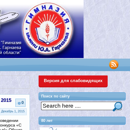
Версия для слабовидящих
Поиск по сайту
 2015
0
Декабрь 1, 2015
оведении
80 лет
конкурса «С
зья!» Общие