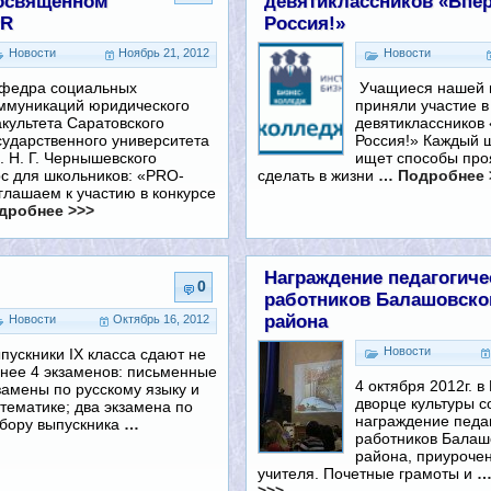
посвященном
девятиклассников «Впер
PR
Россия!»
Новости
Ноябрь 21, 2012
Новости
федра социальных
Учащиеся нашей 
ммуникаций юридического
приняли участие в
культета Саратовского
девятиклассников
сударственного университета
Россия!» Каждый 
. Н. Г. Чернышевского
ищет способы про
рс для школьников: «PRО-
сделать в жизни
… Подробнее 
лашаем к участию в конкурсе
дробнее >>>
Награждение педагогиче
0
работников Балашовско
района
Новости
Октябрь 16, 2012
Новости
пускники IX класса сдают не
нее 4 экзаменов: письменные
4 октября 2012г. в
замены по русскому языку и
дворце культуры с
тематике; два экзамена по
награждение педа
бору выпускника
…
работников Балаш
района, приуроче
учителя. Почетные грамоты и
…
>>>