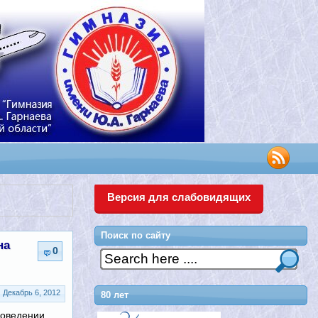
Версия для слабовидящих
Поиск по сайту
на
0
Декабрь 6, 2012
80 лет
оведении