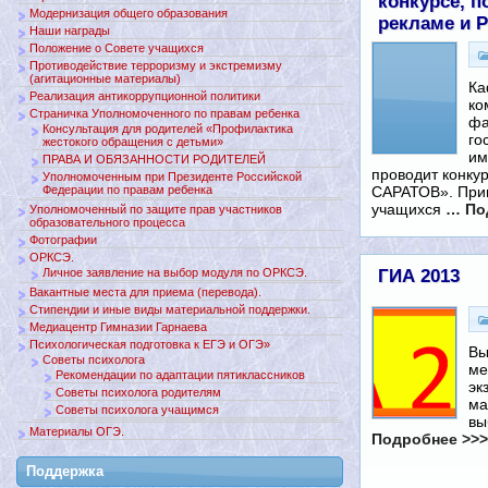
конкурсе, 
Модернизация общего образования
рекламе и 
Наши награды
Положение о Совете учащихся
Противодействие терроризму и экстремизму
(агитационные материалы)
Ка
Реализация антикоррупционной политики
ко
Страничка Уполномоченного по правам ребенка
фа
Консультация для родителей «Профилактика
го
жестокого обращения с детьми»
им
ПРАВА И ОБЯЗАННОСТИ РОДИТЕЛЕЙ
проводит конку
Уполномоченным при Президенте Российской
САРАТОВ». Приг
Федерации по правам ребенка
учащихся
… По
Уполномоченный по защите прав участников
образовательного процесса
Фотографии
ОРКСЭ.
ГИА 2013
Личное заявление на выбор модуля по ОРКСЭ.
Вакантные места для приема (перевода).
Стипендии и иные виды материальной поддержки.
Медиацентр Гимназии Гарнаева
Психологическая подготовка к ЕГЭ и ОГЭ»
Вы
Советы психолога
ме
Рекомендации по адаптации пятиклассников
эк
Советы психолога родителям
ма
Советы психолога учащимся
вы
Материалы ОГЭ.
Подробнее >>>
Поддержкa