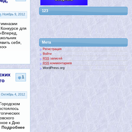
ед,
123
Ноябрь 9, 2012
гимназии
 Конкурсе для
 «Вперед,
школьник
явить себя,
Мета
>>>
Регистрация
Войти
RSS
записей
RSS
комментариев
WordPress.org
ских
1
го
Октябрь 4, 2012
 Городском
остоялось
гогических
овского
нное к Дню
 Подробнее