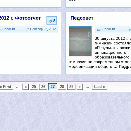
2012 г. Фотоотчет
Педсовет
0
Новости
Сентябрь 2, 2012
Новости
30 августа 2012 г.
гимназии состоялс
«Результаты разви
инновационного
образовательного
гимназии на современном этап
модернизации общего
… Подро
« First
...
«
25
26
27
28
29
»
...
Last »