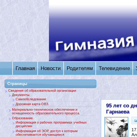
Главная
Новости
Родителям
Телевидение
Страницы
Сведения об образовательной организации
Документы.
Самообследование
Дорожная карта ОВЗ.
95 лет со д
Материально-техническое обеспечение и
Гарнаева
оснащенность образовательного процесса.
Образование.
Информация о рабочих программах учебных
дисциплин
17
Информация об ЭОР, доступ к которым
Ал
обеспечивается обучающимся