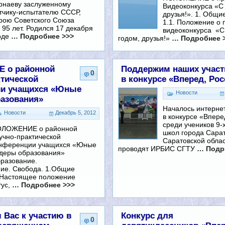
рнаеву заслуженному
Видеоконкурса «С
тчику-испытателю СССР,
друзья!». 1. Общи
рою Советского Союза
1.1. Положение о
95 лет. Родился 17 декабря
видеоконкурса «С
роде
… Подробнее >>>
годом, друзья!»
… Подробнее 
 о районной
Поддержим наших участ
0
ктической
в конкурсе «Вперед, Рос
ии учащихся «Юные
Новости
азования»
Началось интерне
Новости
Декабрь 5, 2012
в конкурсе «Впере
среди учеников 9-
ЛОЖЕНИЕ о районной
школ города Сара
учно-практической
Саратовской облас
нференции учащихся «Юные
проводят ИРБИС СГТУ
… Подр
идеры образования»
разование.
ие. Свобода. 1.Общие
 Настоящее положение
тус,
… Подробнее >>>
 Вас к участию в
Конкурс для
0