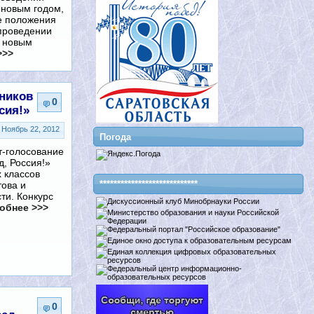
 новым годом,
е положения
 проведении
 новым
>>>
ников
0
сия!»
Ноябрь 22, 2012
Погода
т-голосование
д, Россия!»
х классов
****************************
това и
ти. Конкурс
обнее >>>
0