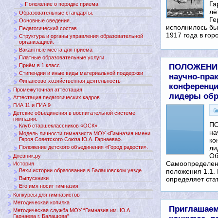
Га
Положение о порядке приема
лё
Образовательные стандарты.
Ге
Основные сведения.
исполнилось бы 
Педагогический состав
1917 года в го
Структура и органы управления образовательной
организацией.
Вакантные места для приема
Платные образовательные услуги
ПОЛОЖЕНИЕ
Приём в 1 класс
Стипендии и иные виды материальной поддержки
научно-пра
Финансово-хозяйственная деятельность
конференц
Промежуточная аттестация
лидеры обр
Аттестация педагогических кадров
ГИА 11 и ГИА 9
Детские объединения в воспитательной системе
гимназии.
ПО
Клуб старшеклассников «ОСК».
на
Модель личности гимназиста МОУ «Гимназия имени
ко
Героя Советского Союза Ю.А. Гарнаева».
л
Положение детского объединения «Город радости».
Об
Дневник.ру
Самоопределен
История
положения 1.1.
Вехи истории образования в Балашовском уезде
определяет ста
Выпускники
Его имя носит гимназия
Конкурсы для гимназистов
Методическая копилка
Приглашаем
Методическая служба МОУ “Гимназия им. Ю.А.
Гарнаева г. Балашова”