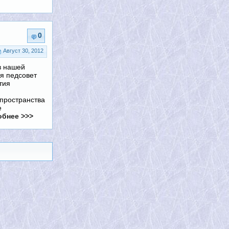
0
Август 30, 2012
 в нашей
я педсовет
тия
 пространства
е
бнее >>>