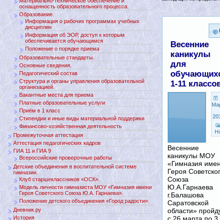
Материально-техническое обеспечение и
оснащенность образовательного процесса.
Образование.
Информация о рабочих программах учебных
дисциплин
Информация об ЭОР, доступ к которым
обеспечивается обучающимся
Весенние
Положение о порядке приема
каникулы
Образовательные стандарты.
для
Основные сведения.
обучающих
Педагогический состав
Структура и органы управления образовательной
1-11 классо
организацией.
Вакантные места для приема
Платные образовательные услуги
Ма
Приём в 1 класс
20
Стипендии и иные виды материальной поддержки
Финансово-хозяйственная деятельность
Н
Промежуточная аттестация
Аттестация педагогических кадров
Весенние
ГИА 11 и ГИА 9
каникулы МОУ
Всероссийские проверочные работы
«Гимназия име
Детские объединения в воспитательной системе
Героя Советско
гимназии.
Союза
Клуб старшеклассников «ОСК».
Ю.А.Гарнаева
Модель личности гимназиста МОУ «Гимназия имени
Героя Советского Союза Ю.А. Гарнаева».
г.Балашова
Положение детского объединения «Город радости».
Саратовской
Дневник.ру
области» пройд
История
с 26 марта по 3