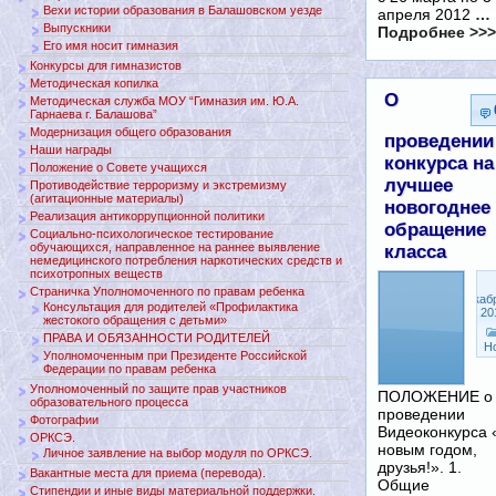
Вехи истории образования в Балашовском уезде
апреля 2012
…
Выпускники
Подробнее >>>
Его имя носит гимназия
Конкурсы для гимназистов
Методическая копилка
О
Методическая служба МОУ “Гимназия им. Ю.А.
Гарнаева г. Балашова”
Модернизация общего образования
проведении
Наши награды
конкурса на
Положение о Совете учащихся
лучшее
Противодействие терроризму и экстремизму
(агитационные материалы)
новогоднее
Реализация антикоррупционной политики
обращение
Социально-психологическое тестирование
обучающихся, направленное на раннее выявление
класса
немедицинского потребления наркотических средств и
психотропных веществ
Страничка Уполномоченного по правам ребенка
Декаб
Консультация для родителей «Профилактика
19, 20
жестокого обращения с детьми»
ПРАВА И ОБЯЗАННОСТИ РОДИТЕЛЕЙ
Н
Уполномоченным при Президенте Российской
Федерации по правам ребенка
Уполномоченный по защите прав участников
ПОЛОЖЕНИЕ о
образовательного процесса
проведении
Фотографии
Видеоконкурса 
ОРКСЭ.
новым годом,
Личное заявление на выбор модуля по ОРКСЭ.
друзья!». 1.
Вакантные места для приема (перевода).
Общие
Стипендии и иные виды материальной поддержки.