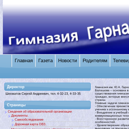
Главная
Газета
Новости
Родителям
Телеви
Директор
Гимназия им. Ю.А. Гарн
Балашова – основана в 
существования гимназия
Шехматов Сергей Андреевич, тел. 4-32-23, 4-33-35
граждан, которые внес
страны.
Главные задачи гимназ
Страницы
- Обеспечение преемств
ученика к осознанному
Сведения об образовательной организации
- Внедрение в учебный
Документы.
коммуникационных техн
- Всестороннее развити
Самообследование
особенностей.
Дорожная карта ОВЗ.
- Удовлетворение обра
выходящих за пределы 