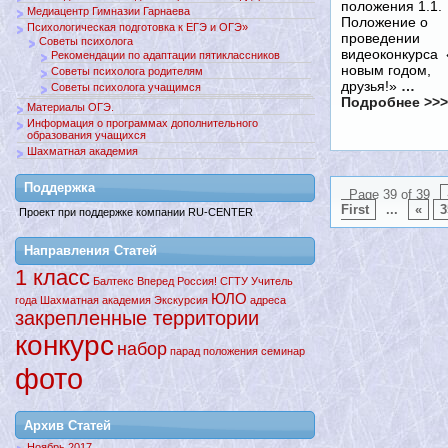
положения 1.1.
Медиацентр Гимназии Гарнаева
Положение о
Психологическая подготовка к ЕГЭ и ОГЭ»
проведении
Советы психолога
видеоконкурса
Рекомендации по адаптации пятиклассников
новым годом,
Советы психолога родителям
друзья!»
…
Советы психолога учащимся
Подробнее >>>
Материалы ОГЭ.
Информация о программах дополнительного
образования учащихся
Шахматная академия
Поддержкa
Page 39 of 39
First
...
«
3
Проект при поддержке компании RU-CENTER
Направления Статей
1 класс
Балтекс
Вперед
Россия!
СГТУ
Учитель
ЮЛО
года
Шахматная академия
Экскурсия
адреса
закрепленные территории
конкурс
набор
парад
положения
семинар
фото
Архив Статей
Ноябрь 2017