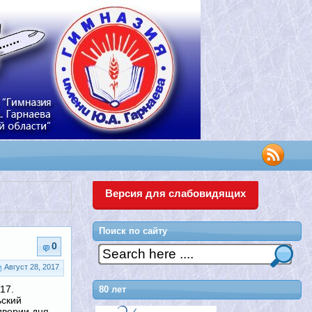
Версия для слабовидящих
Поиск по сайту
0
Август 28, 2017
17.
80 лет
ьский
дверии дня