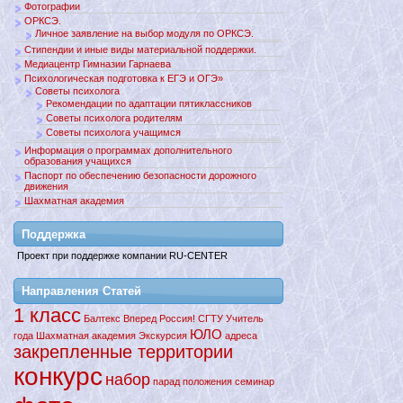
Фотографии
ОРКСЭ.
Личное заявление на выбор модуля по ОРКСЭ.
Стипендии и иные виды материальной поддержки.
Медиацентр Гимназии Гарнаева
Психологическая подготовка к ЕГЭ и ОГЭ»
Советы психолога
Рекомендации по адаптации пятиклассников
Советы психолога родителям
Советы психолога учащимся
Информация о программах дополнительного
образования учащихся
Паспорт по обеспечению безопасности дорожного
движения
Шахматная академия
Поддержкa
Проект при поддержке компании RU-CENTER
Направления Статей
1 класс
Балтекс
Вперед
Россия!
СГТУ
Учитель
ЮЛО
года
Шахматная академия
Экскурсия
адреса
закрепленные территории
конкурс
набор
парад
положения
семинар