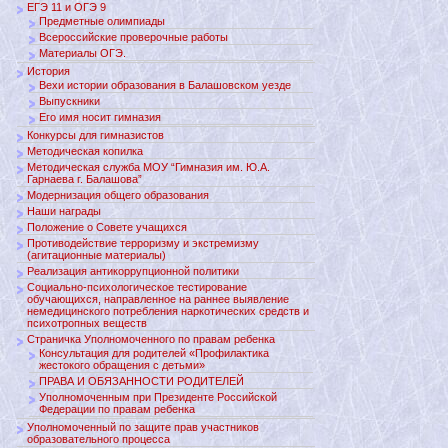
ЕГЭ 11 и ОГЭ 9
Предметные олимпиады
Всероссийские проверочные работы
Материалы ОГЭ.
История
Вехи истории образования в Балашовском уезде
Выпускники
Его имя носит гимназия
Конкурсы для гимназистов
Методическая копилка
Методическая служба МОУ “Гимназия им. Ю.А.
Гарнаева г. Балашова”
Модернизация общего образования
Наши награды
Положение о Совете учащихся
Противодействие терроризму и экстремизму
(агитационные материалы)
Реализация антикоррупционной политики
Социально-психологическое тестирование
обучающихся, направленное на раннее выявление
немедицинского потребления наркотических средств и
психотропных веществ
Страничка Уполномоченного по правам ребенка
Консультация для родителей «Профилактика
жестокого обращения с детьми»
ПРАВА И ОБЯЗАННОСТИ РОДИТЕЛЕЙ
Уполномоченным при Президенте Российской
Федерации по правам ребенка
Уполномоченный по защите прав участников
образовательного процесса