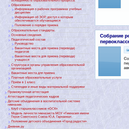
оснащенность образовательного процесса.
Образование.
Информация о рабочих программах учебных
дисциплин
Информация об ЭОР, доступ к которым
обеспечивается обучающимся
Положение о порядке приема
Образовательные стандарты.
Собрание р
Основные сведения.
Педагогический состав
первокласс
Руководство
Вакантные места для приема (перевода)
педагогов
Вакантные места для приема (перевода)
Со
учащихся
пе
Структура и органы управления образовательной
ав
организацией.
Вакантные места для приема
Платные образовательные услуги
Приём в 1 класс
Стипендии и иные виды материальной поддержки
Промежуточная аттестация
Аттестация педагогических кадров
Детские объединения в воспитательной системе
гимназии.
Клуб старшеклассников «ОСК».
Модель личности гимназиста МОУ «Гимназия имени
Героя Советского Союза Ю.А. Гарнаева».
Положение детского объединения «Город радости».
Дневник.ру