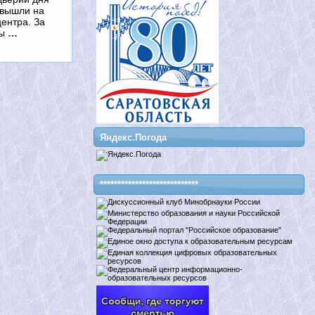
 вышли на
ентра. За
ны
…
Яндекс.Погода
****************************