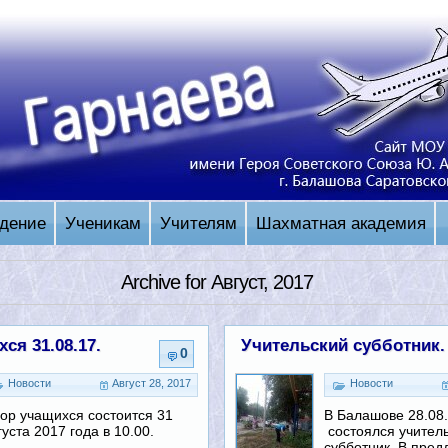
дение
Ученикам
Учителям
Шахматная академия
Archive for Август, 2017
ся 31.08.17.
Учительский субботник.
0
Новости
Август 28, 2017
Новости
ор учащихся состоится 31
В Балашове 28.08.
густа 2017 года в 10.00.
состоялся учител
субботник. В пред