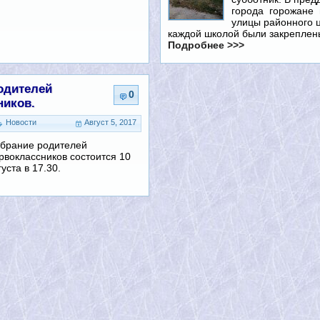
города горожане
улицы районного ц
каждой школой были закрепле
Подробнее >>>
одителей
0
ников.
Новости
Август 5, 2017
брание родителей
рвоклассников состоится 10
густа в 17.30.