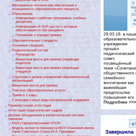
Материально-техническое обеспечение и
Ма
оснащенность образовательного процесса.
2
Образование.
20
Информация о рабочих программах учебных
дисциплин
Н
Информация об ЭОР, доступ к которым
обеспечивается обучающимся
29.03.18. в наш
Положение о порядке приема
образовательн
Образовательные стандарты.
учреждении
Основные сведения.
прошёл
Педагогический состав
педагогический
Руководство
совет,
Вакантные места для приема (перевода)
посвящённый
педагогов
теме «Сочетан
Вакантные места для приема (перевода)
учащихся
общественного 
Структура и органы управления образовательной
семейного
организацией.
воспитания как
Вакантные места для приема
важнейшая
Платные образовательные услуги
предпосылка
Приём в 1 класс
повышения его
Стипендии и иные виды материальной поддержки
Подробнее >>>
Промежуточная аттестация
Аттестация педагогических кадров
Детские объединения в воспитательной системе
гимназии.
Клуб старшеклассников «ОСК».
Модель личности гимназиста МОУ «Гимназия имени
Завершила
Героя Советского Союза Ю.А. Гарнаева».