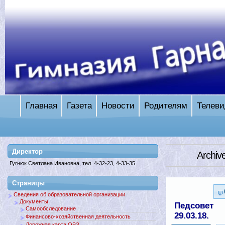
Главная
Газета
Новости
Родителям
Телеви
Директор
Archiv
Гугнюк Светлана Ивановна, тел. 4-32-23, 4-33-35
Страницы
Сведения об образовательной организации
Документы.
Педсовет
Самообследование
29.03.18.
Финансово-хозяйственная деятельность
Дорожная карта ОВЗ.