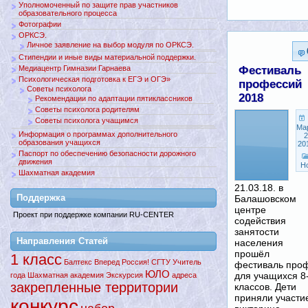
Уполномоченный по защите прав участников
образовательного процесса
Фотографии
ОРКСЭ.
Личное заявление на выбор модуля по ОРКСЭ.
Стипендии и иные виды материальной поддержки.
Медиацентр Гимназии Гарнаева
Фестиваль
Психологическая подготовка к ЕГЭ и ОГЭ»
профессий
Советы психолога
2018
Рекомендации по адаптации пятиклассников
Советы психолога родителям
Советы психолога учащимся
Ма
Информация о программах дополнительного
2
образования учащихся
20
Паспорт по обеспечению безопасности дорожного
движения
Н
Шахматная академия
21.03.18. в
Поддержкa
Балашовском
центре
Проект при поддержке компании RU-CENTER
содействия
занятости
Направления Статей
населения
прошёл
1 класс
Балтекс
Вперед
Россия!
СГТУ
Учитель
фестиваль про
ЮЛО
для учащихся 8
года
Шахматная академия
Экскурсия
адреса
закрепленные территории
классов. Дети
приняли участи
конкурс