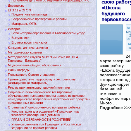
Положение детского объединения «Город радости».
свою работ
Дневник.ру
«Школа
ЕГЭ 11 и ОГЭ 9
будущего
Предметные олимпиады
первокласс
Всероссийские проверочные работы
Материалы ОГЭ.
История
Ма
Вехи истории образования в Балашовском уезде
2
Выпускники
20
Его имя носит гимназия
Конкурсы для гимназистов
Н
Методическая копилка
24
Методическая служба МОУ “Гимназия им. Ю.А.
марта заверши
Гарнаева г. Балашова”
свою работу
Модернизация общего образования
«Школа будуще
Наши награды
первоклассника
Положение о Совете учащихся
которая ежегод
Противодействие терроризму и экстремизму
(агитационные материалы)
функционирует 
Реализация антикоррупционной политики
базе нашей
Социально-психологическое тестирование
гимназии с
обучающихся, направленное на раннее выявление
ноября по март.
немедицинского потребления наркотических средств и
Много
…
психотропных веществ
Подробнее >>>
Страничка Уполномоченного по правам ребенка
Консультация для родителей «Профилактика
жестокого обращения с детьми»
ПРАВА И ОБЯЗАННОСТИ РОДИТЕЛЕЙ
Уполномоченным при Президенте Российской
Федерации по правам ребенка