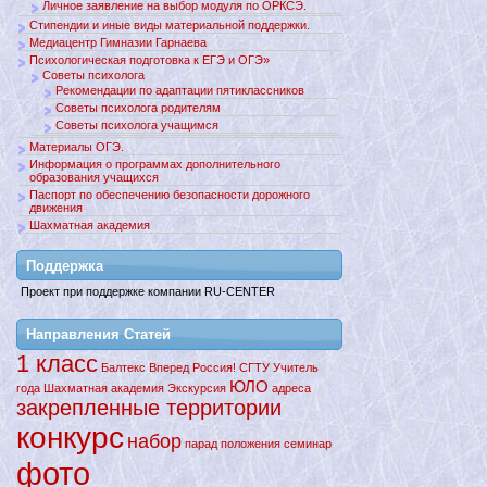
Личное заявление на выбор модуля по ОРКСЭ.
Стипендии и иные виды материальной поддержки.
Медиацентр Гимназии Гарнаева
Психологическая подготовка к ЕГЭ и ОГЭ»
Советы психолога
Рекомендации по адаптации пятиклассников
Советы психолога родителям
Советы психолога учащимся
Материалы ОГЭ.
Информация о программах дополнительного
образования учащихся
Паспорт по обеспечению безопасности дорожного
движения
Шахматная академия
Поддержкa
Проект при поддержке компании RU-CENTER
Направления Статей
1 класс
Балтекс
Вперед
Россия!
СГТУ
Учитель
ЮЛО
года
Шахматная академия
Экскурсия
адреса
закрепленные территории
конкурс
набор
парад
положения
семинар
фото