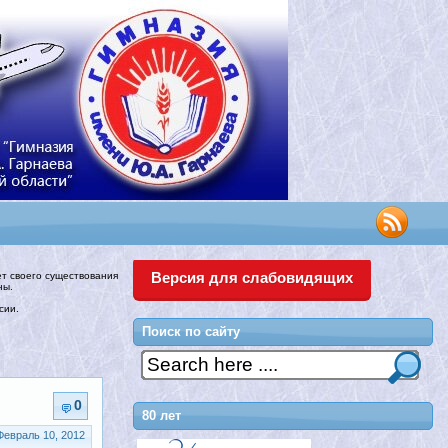
Версия для слабовидящих
ет своего существования
ны.
сии.
Поиск по сайту
0
80 лет
Февраль 10, 2012