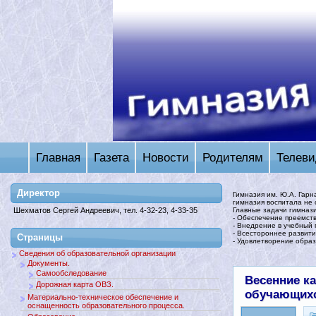
Главная
Газета
Новости
Родителям
Телеви
Директор
Гимназия им. Ю.А. Гарн
гимназия воспитала не 
Главные задачи гимназ
Шехматов Сергей Андреевич, тел. 4-32-23, 4-33-35
- Обеспечение преемств
- Внедрение в учебный
- Всестороннее развити
Страницы
- Удовлетворение образ
Сведения об образовательной организации
Документы.
Самообследование
Весенние к
Дорожная карта ОВЗ.
обучающихс
Материально-техническое обеспечение и
оснащенность образовательного процесса.