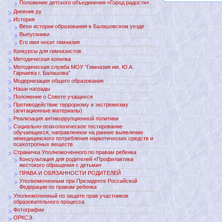
Положение детского объединения «Город радости».
Дневник.ру
История
Вехи истории образования в Балашовском уезде
Выпускники
Его имя носит гимназия
Конкурсы для гимназистов
Методическая копилка
Методическая служба МОУ “Гимназия им. Ю.А.
Гарнаева г. Балашова”
Модернизация общего образования
Наши награды
Положение о Совете учащихся
Противодействие терроризму и экстремизму
(агитационные материалы)
Реализация антикоррупционной политики
Социально-психологическое тестирование
обучающихся, направленное на раннее выявление
немедицинского потребления наркотических средств и
психотропных веществ
Страничка Уполномоченного по правам ребенка
Консультация для родителей «Профилактика
жестокого обращения с детьми»
ПРАВА И ОБЯЗАННОСТИ РОДИТЕЛЕЙ
Уполномоченным при Президенте Российской
Федерации по правам ребенка
Уполномоченный по защите прав участников
образовательного процесса
Фотографии
ОРКСЭ.