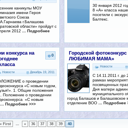
30 января 2012 г
сенние каникулы МОУ
8 «А» класса наш
имназия имени Героя
посетили с экску
ветского Союза
Балтекс.
А.Гарнаева г.Балашова
ратовской области» пройдут с
апреля 2012
… Подробнее
ии конкурса на
Городской фотоконкурс
0
огоднее
ЛЮБИМАЯ МАМА»
класса
Новости
Новости
Декабрь 19, 2011
С 14.11.2011 г. до 
рамках мероприят
ЛОЖЕНИЕ о проведении
посвященных пра
деоконкурса «С новым годом,
Дня матери админ
узья!». 1. Общие положения
муниципального о
1. Положение о проведении
город Балашов и Балашовское 
деоконкурса «С новым
отделение ВОО
… Подробнее 
… Подробнее >>>
« First
...
«
36
37
38
39
40