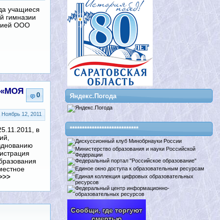
ода учащиеся
ей гимназии
рсией ООО
 «МОЯ
0
Яндекс.Погода
Ноябрь 12, 2011
****************************
25.11.2011, в
ий,
зднованию
истрация
бразования
местное
>>>