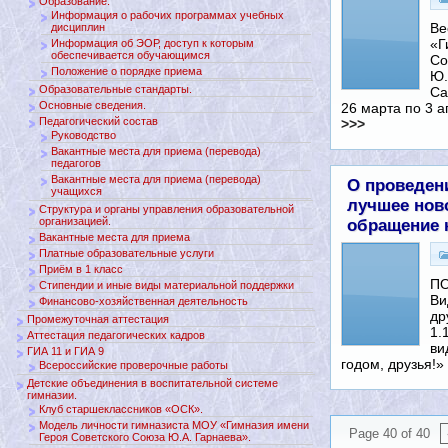
Образование.
Информация о рабочих программах учебных
Ве
дисциплин
«Г
Информация об ЭОР, доступ к которым
обеспечивается обучающимся
Со
Положение о порядке приема
Ю.
Образовательные стандарты.
Са
Основные сведения.
26 марта по 3 
Педагогический состав
>>>
Руководство
Вакантные места для приема (перевода)
педагогов
Вакантные места для приема (перевода)
О проведен
учащихся
лучшее нов
Структура и органы управления образовательной
организацией.
обращение 
Вакантные места для приема
Платные образовательные услуги
Приём в 1 класс
ПО
Стипендии и иные виды материальной поддержки
Ви
Финансово-хозяйственная деятельность
др
Промежуточная аттестация
1.
Аттестация педагогических кадров
ви
ГИА 11 и ГИА 9
годом, друзья!»
Всероссийские проверочные работы
Детские объединения в воспитательной системе
гимназии.
Клуб старшеклассников «ОСК».
Модель личности гимназиста МОУ «Гимназия имени
Page 40 of 40
Героя Советского Союза Ю.А. Гарнаева».