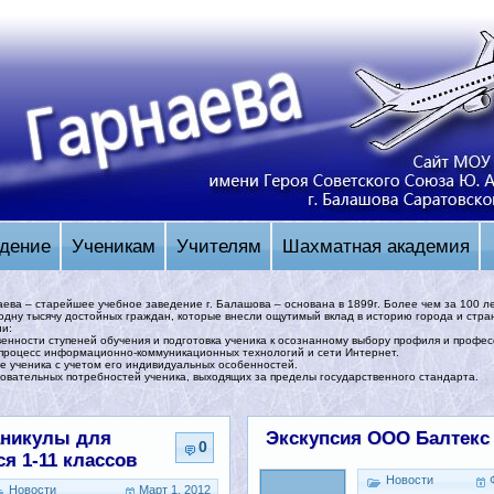
дение
Ученикам
Учителям
Шахматная академия
аева – старейшее учебное заведение г. Балашова – основана в 1899г. Более чем за 100 л
одну тысячу достойных граждан, которые внесли ощутимый вклад в историю города и стра
ии:
енности ступеней обучения и подготовка ученика к осознанному выбору профиля и профес
 процесс информационно-коммуникационных технологий и сети Интернет.
е ученика с учетом его индивидуальных особенностей.
овательных потребностей ученика, выходящих за пределы государственного стандарта.
аникулы для
Экскупсия ООО Балтекс
0
я 1-11 классов
Новости
Новости
Март 1, 2012