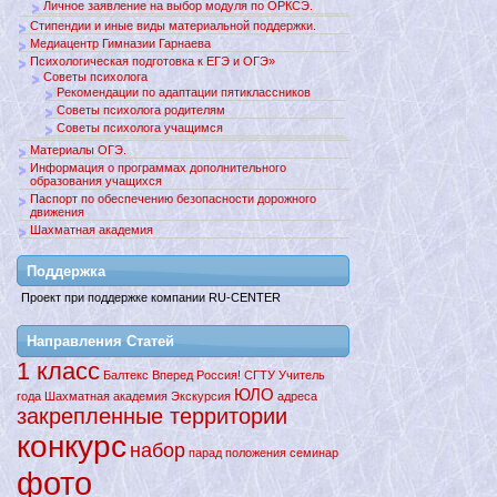
Личное заявление на выбор модуля по ОРКСЭ.
Стипендии и иные виды материальной поддержки.
Медиацентр Гимназии Гарнаева
Психологическая подготовка к ЕГЭ и ОГЭ»
Советы психолога
Рекомендации по адаптации пятиклассников
Советы психолога родителям
Советы психолога учащимся
Материалы ОГЭ.
Информация о программах дополнительного
образования учащихся
Паспорт по обеспечению безопасности дорожного
движения
Шахматная академия
Поддержкa
Проект при поддержке компании RU-CENTER
Направления Статей
1 класс
Балтекс
Вперед
Россия!
СГТУ
Учитель
ЮЛО
года
Шахматная академия
Экскурсия
адреса
закрепленные территории
конкурс
набор
парад
положения
семинар
фото