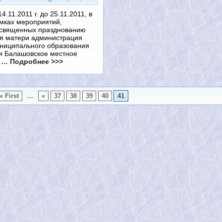
14.11.2011 г. до 25.11.2011, в
мках мероприятий,
священных празднованию
я матери администрация
ниципального образования
и Балашовское местное
О
… Подробнее >>>
« First
...
«
37
38
39
40
41