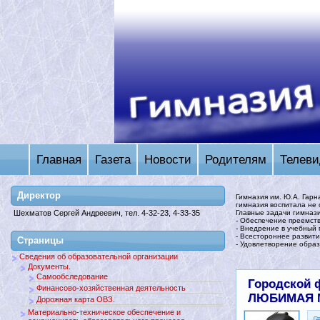
Главная
Газета
Новости
Родителям
Телеви
Директор
Гимназия им. Ю.А. Гарн
гимназия воспитала не 
Главные задачи гимназ
Шехматов Сергей Андреевич, тел. 4-32-23, 4-33-35
- Обеспечение преемств
- Внедрение в учебный
- Всестороннее развити
Страницы
- Удовлетворение образ
Сведения об образовательной организации
Документы.
Самообследование
Городской 
Финансово-хозяйственная деятельность
ЛЮБИМАЯ 
Дорожная карта ОВЗ.
Материально-техническое обеспечение и