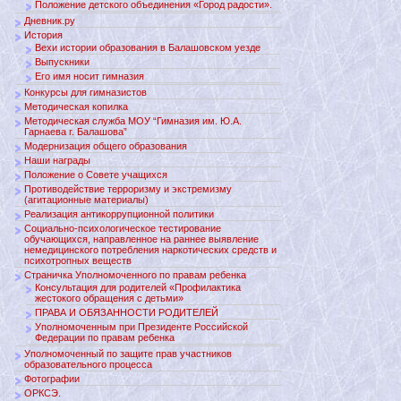
Положение детского объединения «Город радости».
Дневник.ру
История
Вехи истории образования в Балашовском уезде
Выпускники
Его имя носит гимназия
Конкурсы для гимназистов
Методическая копилка
Методическая служба МОУ “Гимназия им. Ю.А.
Гарнаева г. Балашова”
Модернизация общего образования
Наши награды
Положение о Совете учащихся
Противодействие терроризму и экстремизму
(агитационные материалы)
Реализация антикоррупционной политики
Социально-психологическое тестирование
обучающихся, направленное на раннее выявление
немедицинского потребления наркотических средств и
психотропных веществ
Страничка Уполномоченного по правам ребенка
Консультация для родителей «Профилактика
жестокого обращения с детьми»
ПРАВА И ОБЯЗАННОСТИ РОДИТЕЛЕЙ
Уполномоченным при Президенте Российской
Федерации по правам ребенка
Уполномоченный по защите прав участников
образовательного процесса
Фотографии
ОРКСЭ.