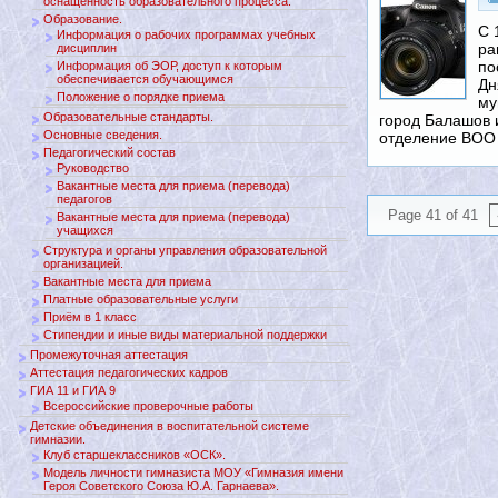
оснащенность образовательного процесса.
Образование.
С 
Информация о рабочих программах учебных
ра
дисциплин
по
Информация об ЭОР, доступ к которым
обеспечивается обучающимся
Дн
Положение о порядке приема
му
Образовательные стандарты.
город Балашов 
Основные сведения.
отделение ВО
Педагогический состав
Руководство
Вакантные места для приема (перевода)
педагогов
Page 41 of 41
Вакантные места для приема (перевода)
учащихся
Структура и органы управления образовательной
организацией.
Вакантные места для приема
Платные образовательные услуги
Приём в 1 класс
Стипендии и иные виды материальной поддержки
Промежуточная аттестация
Аттестация педагогических кадров
ГИА 11 и ГИА 9
Всероссийские проверочные работы
Детские объединения в воспитательной системе
гимназии.
Клуб старшеклассников «ОСК».
Модель личности гимназиста МОУ «Гимназия имени
Героя Советского Союза Ю.А. Гарнаева».