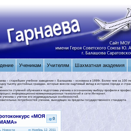
дение
Ученикам
Учителям
Шахматная академия
аева – старейшее учебное заведение г. Балашова – основана в 1899г. Более чем за 100 л
одну тысячу достойных граждан, которые внесли ощутимый вклад в историю города и стра
ии:
енности ступеней обучения и подготовка ученика к осознанному выбору профиля и профес
 процесс информационно-коммуникационных технологий и сети Интернет.
е ученика с учетом его индивидуальных особенностей.
овательных потребностей ученика, выходящих за пределы государственного стандарта.
фотоконкурс «МОЯ
0
МАМА»
Новости
Ноябрь 12, 2011